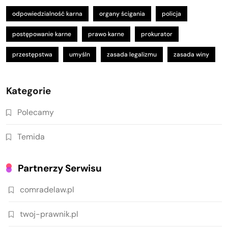
odpowiedzialność karna
organy ścigania
policja
postępowanie karne
prawo karne
prokurator
przestępstwa
umyśln
zasada legalizmu
zasada winy
Kategorie
Polecamy
Temida
Partnerzy Serwisu
comradelaw.pl
twoj-prawnik.pl