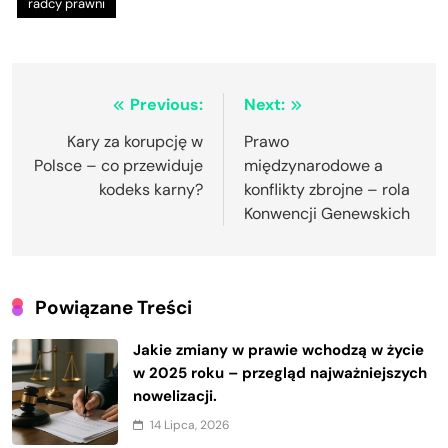
radcy prawni
Nawigacja
Previous:
Next:
wpisu
Kary za korupcję w
Prawo
Polsce – co przewiduje
międzynarodowe a
kodeks karny?
konflikty zbrojne – rola
Konwencji Genewskich
Powiązane Treści
Jakie zmiany w prawie wchodzą w życie
w 2025 roku – przegląd najważniejszych
nowelizacji.
14 Lipca, 2026