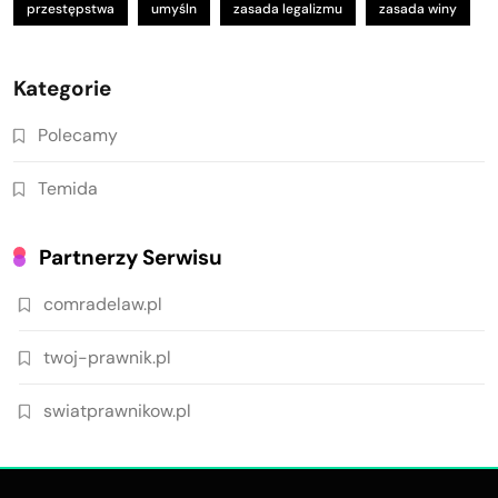
przestępstwa
umyśln
zasada legalizmu
zasada winy
Kategorie
Polecamy
Temida
Partnerzy Serwisu
comradelaw.pl
twoj-prawnik.pl
swiatprawnikow.pl