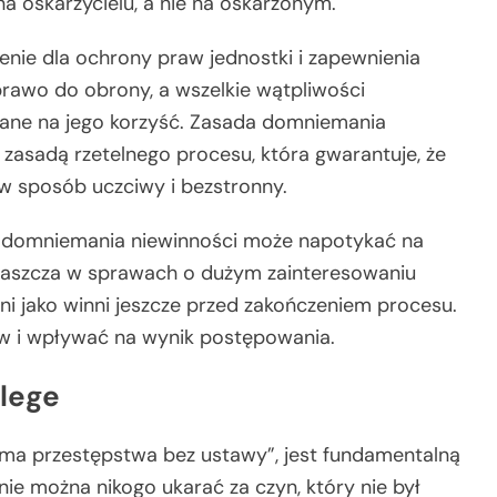
a oskarżycielu, a nie na oskarżonym.
nie dla ochrony praw jednostki i zapewnienia
rawo do obrony, a wszelkie wątpliwości
gane na jego korzyść. Zasada domniemania
z zasadą rzetelnego procesu, która gwarantuje, że
 sposób uczciwy i bezstronny.
y domniemania niewinności może napotykać na
właszcza w sprawach o dużym zainteresowaniu
i jako winni jeszcze przed zakończeniem procesu.
aw i wpływać na wynik postępowania.
 lege
ie ma przestępstwa bez ustawy”, jest fundamentalną
nie można nikogo ukarać za czyn, który nie był