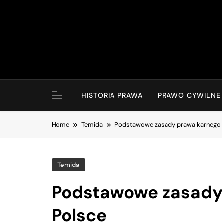
Skip
to
content
HISTORIA PRAWA
PRAWO CYWILNE
Home
Temida
Podstawowe zasady prawa karnego 
Temida
Podstawowe zasady
Polsce