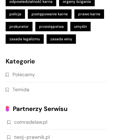
odpowiedzialność karna
organy ścigania
policja
postępowanie karne
prawo karne
prokurator
przestępstwa
umyśln
zasada legalizmu
zasada winy
Kategorie
Polecamy
Temida
Partnerzy Serwisu
comradelaw.pl
twoj-prawnik.pl