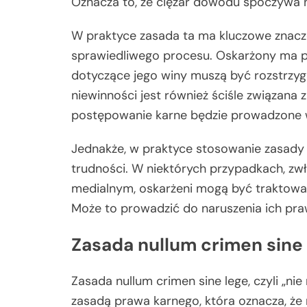
Oznacza to, że ciężar dowodu spoczywa n
W praktyce zasada ta ma kluczowe znacze
sprawiedliwego procesu. Oskarżony ma p
dotyczące jego winy muszą być rozstrzy
niewinności jest również ściśle związana 
postępowanie karne będzie prowadzone w
Jednakże, w praktyce stosowanie zasad
trudności. W niektórych przypadkach, z
medialnym, oskarżeni mogą być traktowan
Może to prowadzić do naruszenia ich pr
Zasada nullum crimen sine
Zasada nullum crimen sine lege, czyli „n
zasadą prawa karnego, która oznacza, że 