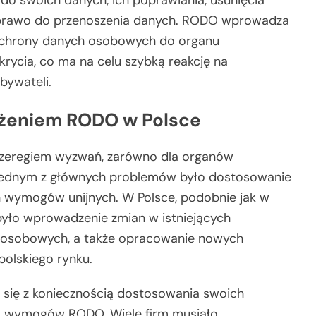
o swoich danych, ich poprawiania, usunięcia
 prawo do przenoszenia danych. RODO wprowadza
 ochrony danych osobowych do organu
rycia, co ma na celu szybką reakcję na
bywateli.
żeniem RODO w Polsce
szeregiem wyzwań, zarówno dla organów
. Jednym z głównych problemów było dostosowanie
wymogów unijnych. W Polsce, podobnie jak w
 było wprowadzenie zmian w istniejących
 osobowych, a także opracowanie nowych
polskiego rynku.
ć się z koniecznością dostosowania swoich
o wymogów RODO. Wiele firm musiało