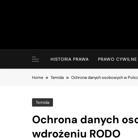
Skip
to
content
HISTORIA PRAWA
PRAWO CYWILNE
Home
Temida
Ochrona danych osobowych w Pols
Temida
Ochrona danych os
wdrożeniu RODO