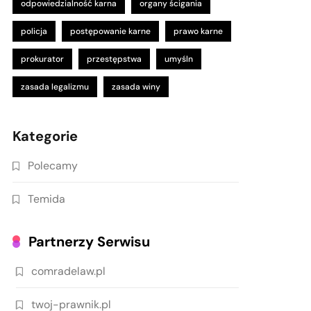
odpowiedzialność karna
organy ścigania
policja
postępowanie karne
prawo karne
prokurator
przestępstwa
umyśln
zasada legalizmu
zasada winy
Kategorie
Polecamy
Temida
Partnerzy Serwisu
comradelaw.pl
twoj-prawnik.pl