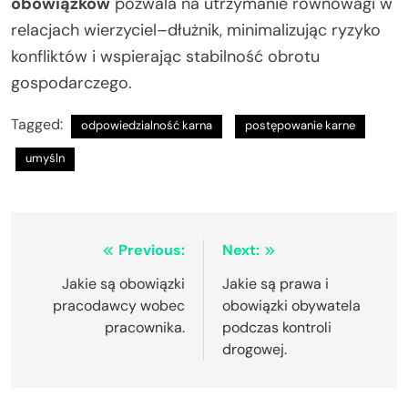
obowiązków
pozwala na utrzymanie równowagi w
relacjach wierzyciel–dłużnik, minimalizując ryzyko
konfliktów i wspierając stabilność obrotu
gospodarczego.
Tagged:
odpowiedzialność karna
postępowanie karne
umyśln
Nawigacja
Previous:
Next:
wpisu
Jakie są obowiązki
Jakie są prawa i
pracodawcy wobec
obowiązki obywatela
pracownika.
podczas kontroli
drogowej.