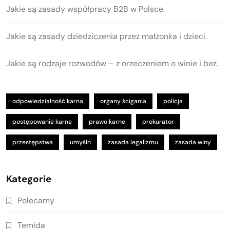
Jakie są zasady współpracy B2B w Polsce.
Jakie są zasady dziedziczenia przez małżonka i dzieci.
Jakie są rodzaje rozwodów – z orzeczeniem o winie i bez.
odpowiedzialność karna
organy ścigania
policja
postępowanie karne
prawo karne
prokurator
przestępstwa
umyśln
zasada legalizmu
zasada winy
Kategorie
Polecamy
Temida