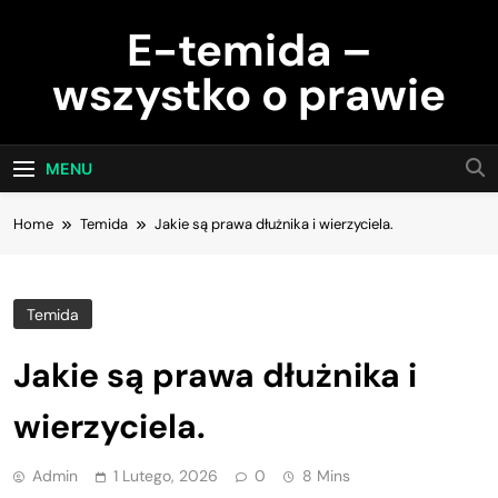
Skip
E-temida –
to
content
wszystko o prawie
MENU
Home
Temida
Jakie są prawa dłużnika i wierzyciela.
Temida
Jakie są prawa dłużnika i
wierzyciela.
Admin
1 Lutego, 2026
0
8 Mins