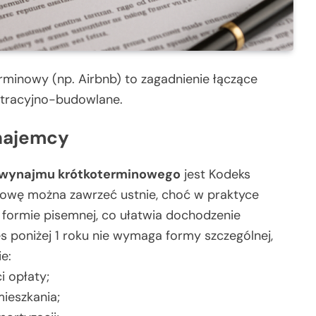
rminowy (np. Airbnb) to zagadnienie łączące
stracyjno-budowlane.
 najemcy
wynajmu krótkoterminowego
jest Kodeks
mowę można zawrzeć ustnie, choć w praktyce
formie pisemnej, co ułatwia dochodzenie
 poniżej 1 roku nie wymaga formy szczególnej,
e:
i opłaty;
ieszkania;