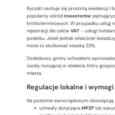
Ryczałt cechuje się prostotą ewidencji i 
popularny wśród
inwestorów
zajmujący
krótkoterminowych. W przypadku usług n
rejestracji dla celów
VAT
– usługi hotelar
podatku. Jeżeli jednak właściciel świadc
może to skutkować stawką 23%.
Dodatkowo, gminy uchwałami wprowadz
osoby nocującej w obiekcie, który gospo
miasta.
Regulacje lokalne i wymogi
Na poziomie samorządowym obowiązują a
uchwały dotyczące
MPZP
lub warun