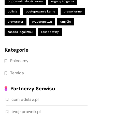
odpowiedzialność karna
organy ścigania
policja
postępowanie karne
prawo karne
prokurator
przestępstwa
umyśln
zasada legalizmu
zasada winy
Kategorie
Polecamy
Temida
Partnerzy Serwisu
comradelaw.pl
twoj-prawnik.pl