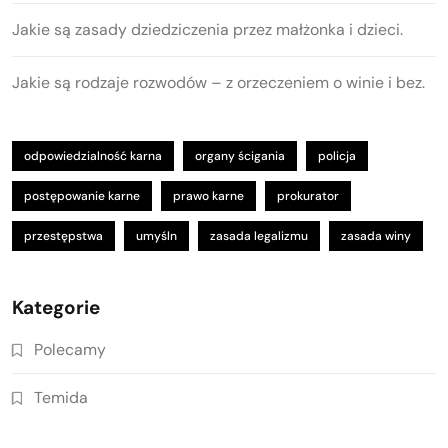
Jakie są zasady dziedziczenia przez małżonka i dzieci.
Jakie są rodzaje rozwodów – z orzeczeniem o winie i bez.
odpowiedzialność karna
organy ścigania
policja
postępowanie karne
prawo karne
prokurator
przestępstwa
umyśln
zasada legalizmu
zasada winy
Kategorie
Polecamy
Temida