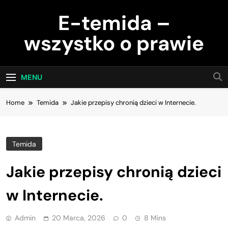
Skip
E-temida –
to
content
wszystko o prawie
MENU
Home
Temida
Jakie przepisy chronią dzieci w Internecie.
Temida
Jakie przepisy chronią dzieci
w Internecie.
Admin
20 Marca, 2026
0
8 Mins