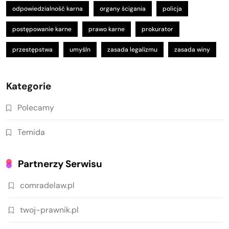
odpowiedzialność karna
organy ścigania
policja
postępowanie karne
prawo karne
prokurator
przestępstwa
umyśln
zasada legalizmu
zasada winy
Kategorie
Polecamy
Temida
Partnerzy Serwisu
comradelaw.pl
twoj-prawnik.pl