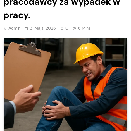
pracodawcy za wypadek w
pracy.
Admin
31 Maja, 2026
0
6 Mins