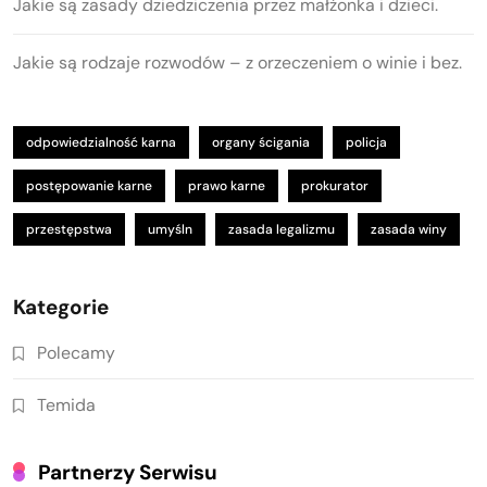
Jakie są zasady dziedziczenia przez małżonka i dzieci.
Jakie są rodzaje rozwodów – z orzeczeniem o winie i bez.
odpowiedzialność karna
organy ścigania
policja
postępowanie karne
prawo karne
prokurator
przestępstwa
umyśln
zasada legalizmu
zasada winy
Kategorie
Polecamy
Temida
Partnerzy Serwisu