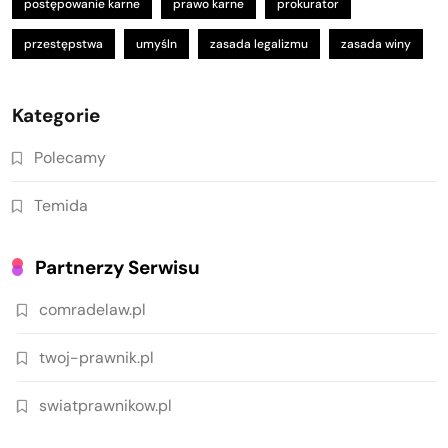
postępowanie karne
prawo karne
prokurator
przestępstwa
umyśln
zasada legalizmu
zasada winy
Kategorie
Polecamy
Temida
Partnerzy Serwisu
comradelaw.pl
twoj-prawnik.pl
swiatprawnikow.pl