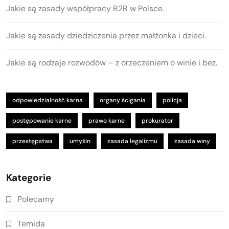
Jakie są zasady współpracy B2B w Polsce.
Jakie są zasady dziedziczenia przez małżonka i dzieci.
Jakie są rodzaje rozwodów – z orzeczeniem o winie i bez.
odpowiedzialność karna
organy ścigania
policja
postępowanie karne
prawo karne
prokurator
przestępstwa
umyśln
zasada legalizmu
zasada winy
Kategorie
Polecamy
Temida