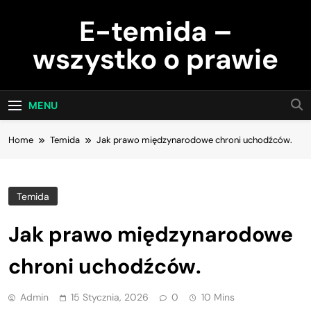
Skip
E-temida –
to
content
wszystko o prawie
MENU
Home
Temida
Jak prawo międzynarodowe chroni uchodźców.
Temida
Jak prawo międzynarodowe
chroni uchodźców.
Admin
15 Stycznia, 2026
0
10 Mins