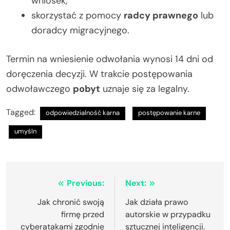
wniosek,
skorzystać z pomocy
radcy prawnego
lub
doradcy migracyjnego.
Termin na wniesienie odwołania wynosi 14 dni od
doręczenia decyzji. W trakcie postępowania
odwoławczego
pobyt
uznaje się za legalny.
Tagged:
odpowiedzialność karna
postępowanie karne
umyśln
Nawigacja
Previous:
Next:
wpisu
Jak chronić swoją
Jak działa prawo
firmę przed
autorskie w przypadku
cyberatakami zgodnie
sztucznej inteligencji.