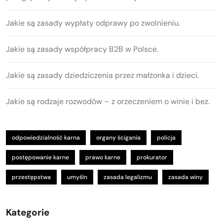
Jakie są zasady wypłaty odprawy po zwolnieniu.
Jakie są zasady współpracy B2B w Polsce.
Jakie są zasady dziedziczenia przez małżonka i dzieci.
Jakie są rodzaje rozwodów – z orzeczeniem o winie i bez.
odpowiedzialność karna
organy ścigania
policja
postępowanie karne
prawo karne
prokurator
przestępstwa
umyśln
zasada legalizmu
zasada winy
Kategorie