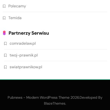
Polecamy
Temida
Partnerzy Serwisu
comradelaw.pl
twoj-prawnik.pl
swiatprawnikow.pl
Pubnews - Modern WordPress Theme 2026.Developed By
.
BlazeThemes