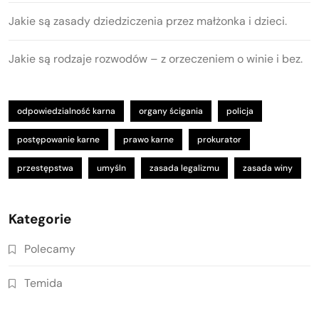
Jakie są zasady dziedziczenia przez małżonka i dzieci.
Jakie są rodzaje rozwodów – z orzeczeniem o winie i bez.
odpowiedzialność karna
organy ścigania
policja
postępowanie karne
prawo karne
prokurator
przestępstwa
umyśln
zasada legalizmu
zasada winy
Kategorie
Polecamy
Temida