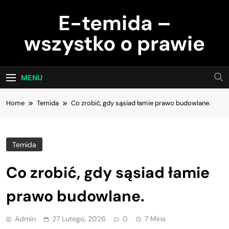
Skip
E-temida –
to
content
wszystko o prawie
MENU
Home
Temida
Co zrobić, gdy sąsiad łamie prawo budowlane.
Temida
Co zrobić, gdy sąsiad łamie
prawo budowlane.
Admin
27 Lutego, 2026
0
7 Mins