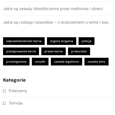
Jakie są zasady dziedziczenia przez małżonka i dzieci.
Jakie są rodzaje rozwodów – z orzeczeniem o winie i bez.
odpowiedzialność karna
organy ścigania
policja
postępowanie karne
prawo karne
prokurator
przestępstwa
umyśln
zasada legalizmu
zasada winy
Kategorie
Polecamy
Temida