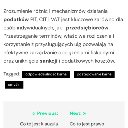
Zrozumienie różnic i mechanizmów działania
podatków
PIT, CIT i VAT jest kluczowe zarówno dla
osób indywidualnych, jak i
przedsiębiorców
.
Przestrzeganie terminów, właściwe rozliczenia i
korzystanie z przysługujących ulg pozwalają na
efektywne zarządzanie obciążeniami fiskalnymi
oraz uniknięcie
sankcji
i dodatkowych kosztów.
Tagged:
odpowiedzialność karna
postępowanie karne
umyśln
Nawigacja
Previous:
Next:
wpisu
Co to jest klauzula
Co to jest prawo