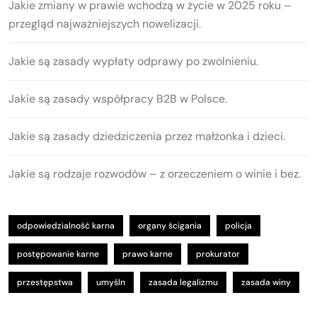
Jakie zmiany w prawie wchodzą w życie w 2025 roku –
przegląd najważniejszych nowelizacji.
Jakie są zasady wypłaty odprawy po zwolnieniu.
Jakie są zasady współpracy B2B w Polsce.
Jakie są zasady dziedziczenia przez małżonka i dzieci.
Jakie są rodzaje rozwodów – z orzeczeniem o winie i bez.
odpowiedzialność karna
organy ścigania
policja
postępowanie karne
prawo karne
prokurator
przestępstwa
umyśln
zasada legalizmu
zasada winy