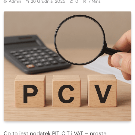
Admin
26 Grudnia, 2025
0
7 Mins
Co to jest podatek PIT, CIT i VAT – proste