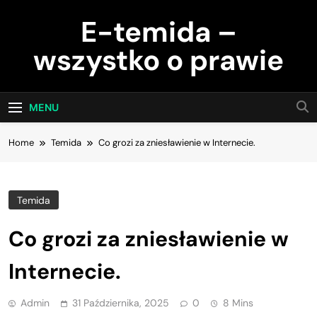
Skip
E-temida –
to
content
wszystko o prawie
MENU
Home
Temida
Co grozi za zniesławienie w Internecie.
Temida
Co grozi za zniesławienie w
Internecie.
Admin
31 Października, 2025
0
8 Mins