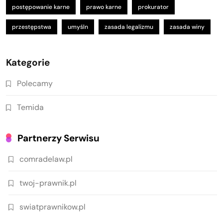
postępowanie karne
prawo karne
prokurator
przestępstwa
umyśln
zasada legalizmu
zasada winy
Kategorie
Polecamy
Temida
Partnerzy Serwisu
comradelaw.pl
twoj-prawnik.pl
swiatprawnikow.pl