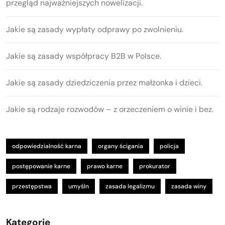
przegląd najważniejszych nowelizacji.
Jakie są zasady wypłaty odprawy po zwolnieniu.
Jakie są zasady współpracy B2B w Polsce.
Jakie są zasady dziedziczenia przez małżonka i dzieci.
Jakie są rodzaje rozwodów – z orzeczeniem o winie i bez.
odpowiedzialność karna
organy ścigania
policja
postępowanie karne
prawo karne
prokurator
przestępstwa
umyśln
zasada legalizmu
zasada winy
Kategorie