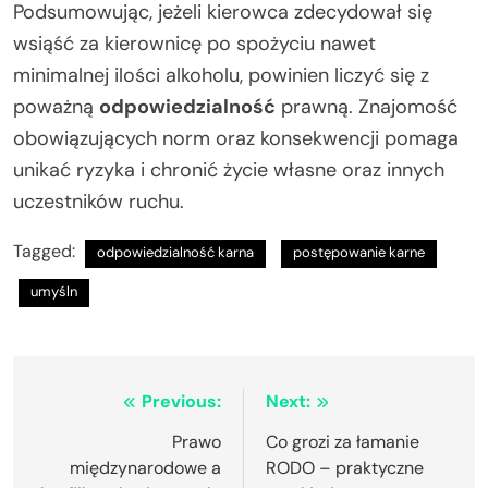
Podsumowując, jeżeli kierowca zdecydował się
wsiąść za kierownicę po spożyciu nawet
minimalnej ilości alkoholu, powinien liczyć się z
poważną
odpowiedzialność
prawną. Znajomość
obowiązujących norm oraz konsekwencji pomaga
unikać ryzyka i chronić życie własne oraz innych
uczestników ruchu.
Tagged:
odpowiedzialność karna
postępowanie karne
umyśln
Nawigacja
Previous:
Next:
wpisu
Prawo
Co grozi za łamanie
międzynarodowe a
RODO – praktyczne