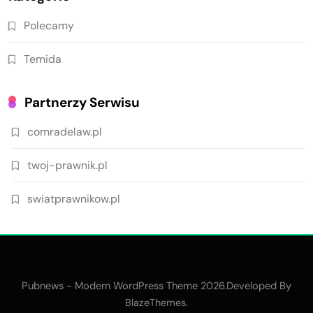
Polecamy
Temida
Partnerzy Serwisu
comradelaw.pl
twoj-prawnik.pl
swiatprawnikow.pl
Pubnews - Modern WordPress Theme 2026.Developed By
.
BlazeThemes