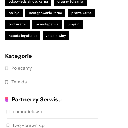
odpowiedzialność karna
organy ścigania
policja
postępowanie karne
prawo karne
prokurator
przestępstwa
umyśln
zasada legalizmu
zasada winy
Kategorie
Polecamy
Temida
Partnerzy Serwisu
comradelaw.pl
twoj-prawnik.pl