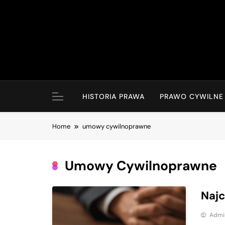
Skip
to
content
HISTORIA PRAWA
PRAWO CYWILNE
Home
umowy cywilnoprawne
Umowy Cywilnoprawne
Najc
Admi