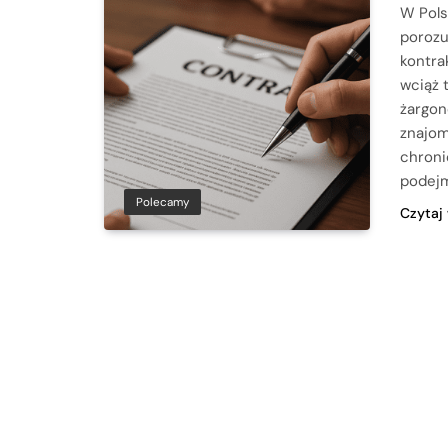
W Pols
porozu
kontra
wciąż 
żargon
znajom
chroni
podej
Polecamy
Czytaj